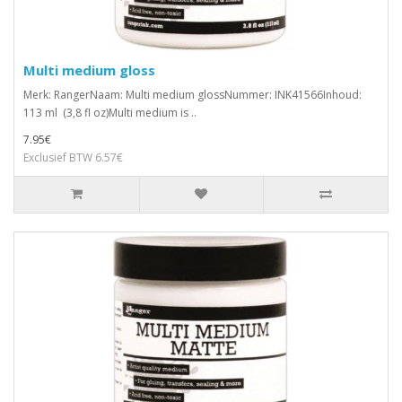
Multi medium gloss
Merk: RangerNaam: Multi medium glossNummer: INK41566Inhoud:
113 ml (3,8 fl oz)Multi medium is ..
7.95€
Exclusief BTW 6.57€