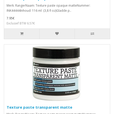
Merk: RangerNaam: Texture paste opaque matteNummer:
INK44444Inhoud: 116 ml (3,8 fl oz)Gladde p..
7.95€
Exclusief BTW 6.57€
Texture paste transparent matte