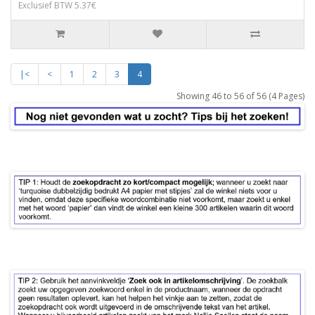
Exclusief BTW 5.37€
|<
<
1
2
3
4
Showing 46 to 56 of 56 (4 Pages)