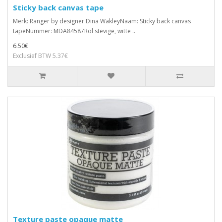
Sticky back canvas tape
Merk: Ranger by designer Dina WakleyNaam: Sticky back canvas
tapeNummer: MDA84587Rol stevige, witte ..
6.50€
Exclusief BTW 5.37€
Texture paste opaque matte