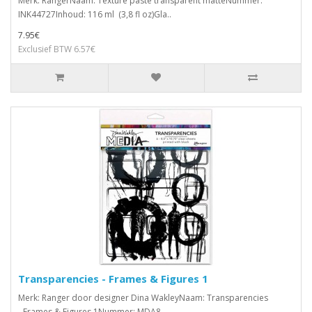
Merk: RangerNaam: Texture paste transparent matteNummer:
INK44727Inhoud: 116 ml (3,8 fl oz)Gla..
7.95€
Exclusief BTW 6.57€
Transparencies - Frames & Figures 1
Merk: Ranger door designer Dina WakleyNaam: Transparencies
- Frames & Figures 1Nummer: MDA8..