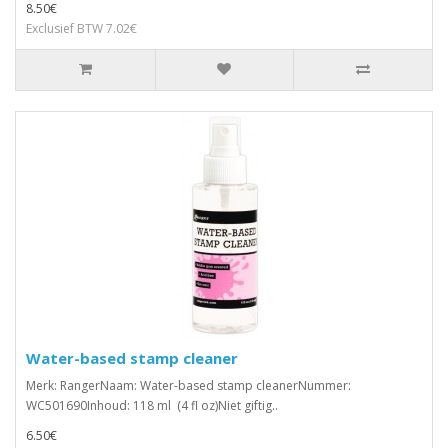
8.50€
Exclusief BTW 7.02€
Water-based stamp cleaner
Merk: RangerNaam: Water-based stamp cleanerNummer:
WC501690Inhoud: 118 ml (4 fl oz)Niet giftig..
6.50€