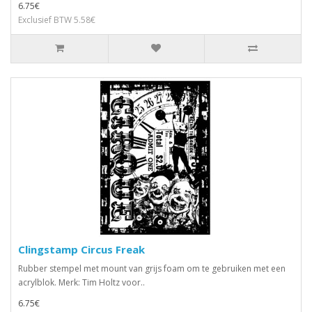
6.75€
Exclusief BTW 5.58€
Clingstamp Circus Freak
Rubber stempel met mount van grijs foam om te gebruiken met een
acrylblok. Merk: Tim Holtz voor..
6.75€