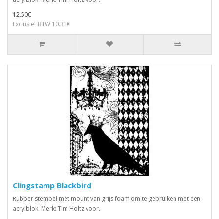
12.50€
Exclusief BTW 10.33€
Clingstamp Blackbird
Rubber stempel met mount van grijs foam om te gebruiken met een
acrylblok. Merk: Tim Holtz voor..