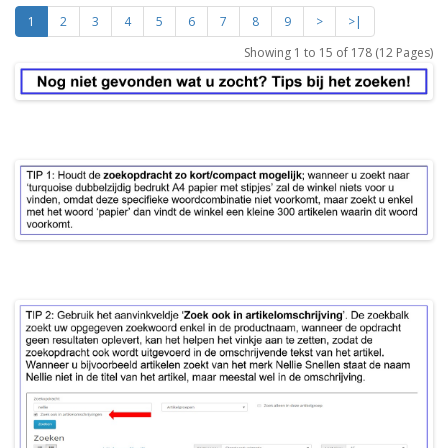
1
2
3
4
5
6
7
8
9
>
>|
Showing 1 to 15 of 178 (12 Pages)