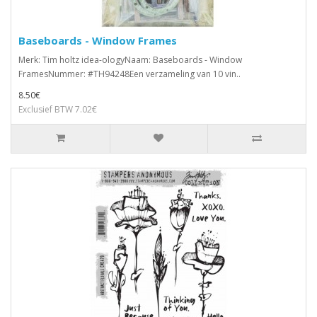
Baseboards - Window Frames
Merk: Tim holtz idea-ologyNaam: Baseboards - Window
FramesNummer: #TH94248Een verzameling van 10 vin..
8.50€
Exclusief BTW 7.02€