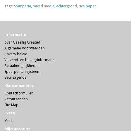
Tags:
Stamperia
,
mixed media
,
achtergrond
,
rice paper
Informatie
over Gezellig Creatief
Algemene Voorwaarden
Privacy beleid
Verzend- en bezorginformatie
Betaalmogelijkheden
Spaarpunten systeem
Beursagenda
Klantenservice
Contactformulier
Retourzenden
Site Map
Extra
Merk
Mijn account