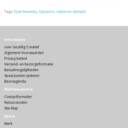
Tags:
Dyan Reaveley
,
Dylusions
,
rubberen stempel
Informatie
over Gezellig Creatief
Algemene Voorwaarden
Privacy beleid
Verzend- en bezorginformatie
Betaalmogelijkheden
Spaarpunten systeem
Beursagenda
Klantenservice
Contactformulier
Retourzenden
Site Map
Extra
Merk