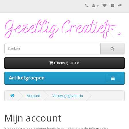
0 item(s) - 0.00€
Artikelgroepen
Account
Vul uw gegevens in
Mijn account
Wanneer u al een account heeft, logt u dan in op de inlogpagina