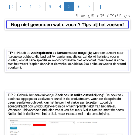
|<
<
1
2
3
4
5
6
>
>|
Showing 61 to 75 of 79 (6 Pages)