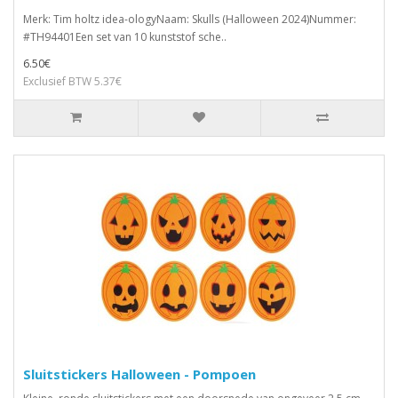
Merk: Tim holtz idea-ologyNaam: Skulls (Halloween 2024)Nummer:
#TH94401Een set van 10 kunststof sche..
6.50€
Exclusief BTW 5.37€
Sluitstickers Halloween - Pompoen