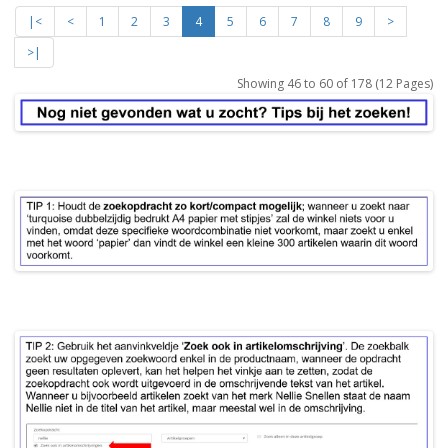
|<
<
1
2
3
4
5
6
7
8
9
>
>|
Showing 46 to 60 of 178 (12 Pages)