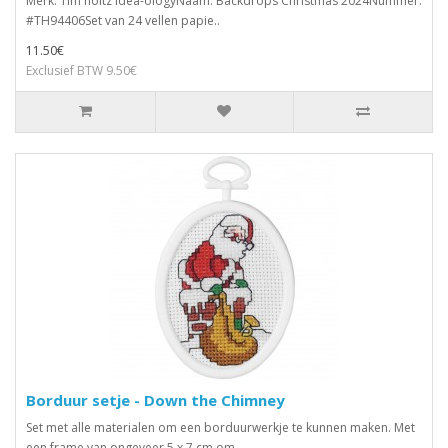
Merk: Tim holtz idea-ologyNaam: Backdrops Christmas 2024Nummer:
#TH94406Set van 24 vellen papie..
11.50€
Exclusief BTW 9.50€
Borduur setje - Down the Chimney
Set met alle materialen om een borduurwerkje te kunnen maken. Met
een frame van ongeveer 5 x 7 cm om..