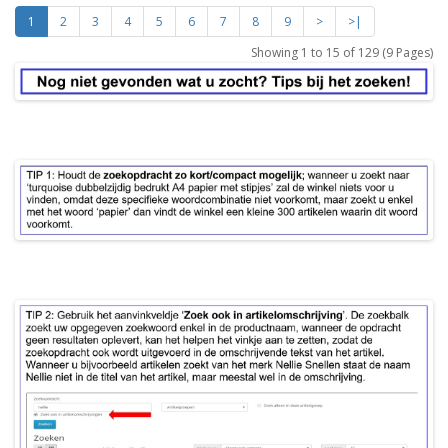
1
2
3
4
5
6
7
8
9
>
>|
Showing 1 to 15 of 129 (9 Pages)