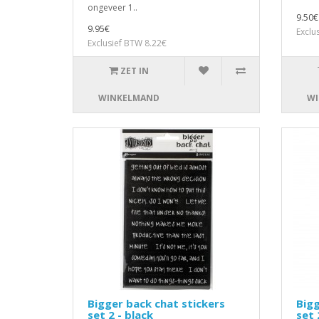
ongeveer 1..
9.50€
9.95€
Exclu
Exclusief BTW 8.22€
ZET IN
WINKELMAND
WI
Bigger back chat stickers
Bigg
set 2 - black
set 