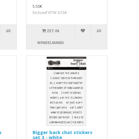
5.50€
Exclusief BTW 4.55€
ZET IN
WINKELMAND
s
Bigger back chat stickers
set 3 - white