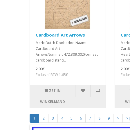
Cardboard Art Arrows
Car
Merk: Dutch Doobadoo Naam:
Merk
Cardboard Art
Cardb
ArrowsNummer: 472.309.002Formaat
Hear
cardboard stenci..
cardb
2.00€
2.00€
Exclusief BTW 1.65€
Exclu
ZET IN
WINKELMAND
WI
1
2
3
4
5
6
7
8
9
>
>