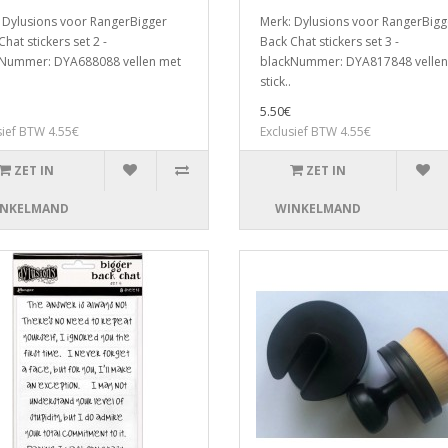
 Dylusions voor RangerBigger
Merk: Dylusions voor RangerBigg
hat stickers set 2 -
Back Chat stickers set 3 -
Nummer: DYA688088 vellen met
blackNummer: DYA817848 vellen
stick..
5.50€
sief BTW 4.55€
Exclusief BTW 4.55€
ZET IN
ZET IN
NKELMAND
WINKELMAND