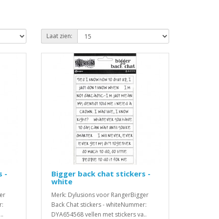
Laat zien:
 -
Bigger back chat stickers -
white
er
Merk: Dylusions voor RangerBigger
r:
Back Chat stickers - whiteNummer:
..
DYA654568 vellen met stickers va..