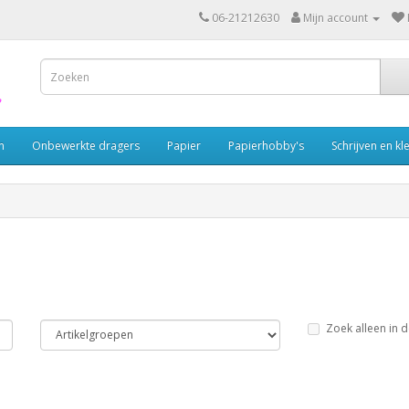
06-21212630
Mijn account
n
Onbewerkte dragers
Papier
Papierhobby's
Schrijven en kl
Zoek alleen in d