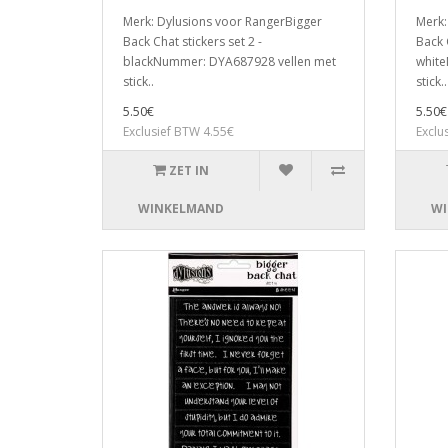
Merk: Dylusions voor RangerBigger
Merk:
Back Chat stickers set 2 -
Back C
blackNummer: DYA687928 vellen met
white
stick..
stick..
5.50€
5.50€
Exclusief BTW 4.55€
Exclu
ZET IN
WINKELMAND
WI