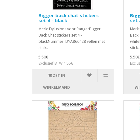
Bigger back chat stickers
Bigg
set 4 - black
set 
Merk: Dylusions voor RangerBigger
Merk:
Back Chat stickers set 4 -
Back C
blackNummer: DYA866428 vellen met
white
stick..
stick..
5.50€
5.50€
Exclusief BTW 4.55€
Exclu
ZET IN
WINKELMAND
WI