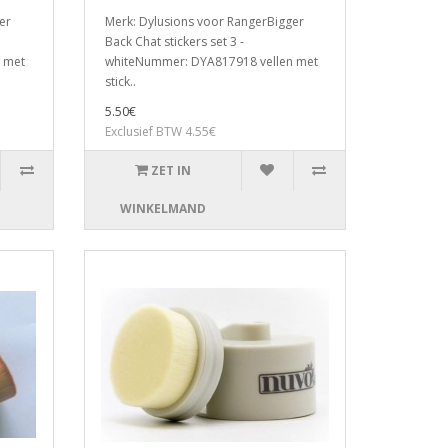
er
Merk: Dylusions voor RangerBigger
Back Chat stickers set 3 -
 met
whiteNummer: DYA817918 vellen met
stick..
5.50€
Exclusief BTW 4.55€
ZET IN
WINKELMAND