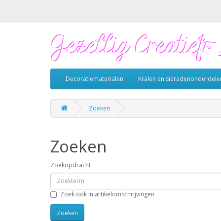
Decoratiematerialen
Kralen en sieradenonderdele
Zoeken
Zoeken
Zoekopdracht
Zoek ook in artikelomschrijvingen