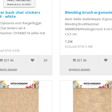
er back chat stickers
Blending brush ergonom
4 - white
Merk: Nellie SnellenNaam: Ergon
 Dylusions voor RangerBigger
Blending BrushNummer:
hat stickers set 4 -
NMMB008Afmetingen tool: 6 cm
Nummer: DYA868718 vellen met
x 5,5 cm..
7.25€
Exclusief BTW 5.99€
sief BTW 4.55€
ZET IN
ZET IN
NKELMAND
WINKELMAND