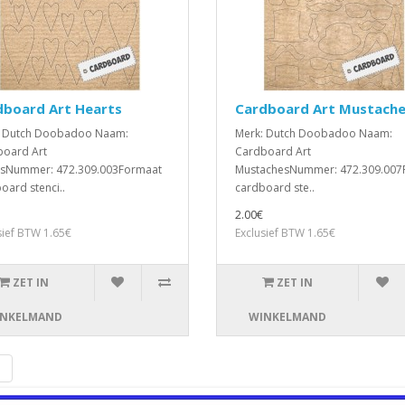
dboard Art Hearts
Cardboard Art Mustach
: Dutch Doobadoo Naam:
Merk: Dutch Doobadoo Naam:
oard Art
Cardboard Art
tsNummer: 472.309.003Formaat
MustachesNummer: 472.309.007
oard stenci..
cardboard ste..
2.00€
sief BTW 1.65€
Exclusief BTW 1.65€
ZET IN
ZET IN
NKELMAND
WINKELMAND
|