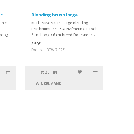
ic
Blending brush large
omic
Merk: NuvoNaam: Large Blending
BrushNummer: 1949NAfmetingen tool:
 hoog
6 cm hoog x 6 cm breed.Doorsnede v..
8.50€
Exclusief BTW 7.02€
ZET IN
WINKELMAND