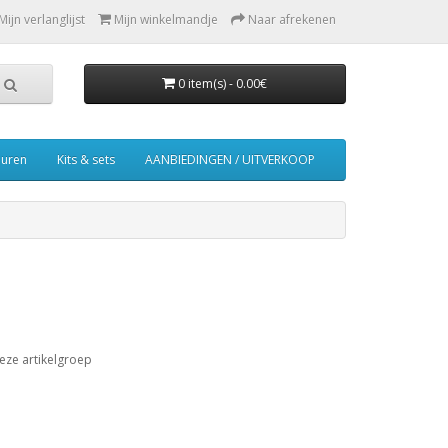
Mijn verlanglijst
Mijn winkelmandje
Naar afrekenen
0 item(s) - 0.00€
euren
Kits & sets
AANBIEDINGEN / UITVERKOOP
eze artikelgroep