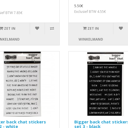
5.50€
Exclusief BTW 4.55€
sief BTW 7.85€
ZET IN
ZET IN
NKELMAND
WINKELMAND
er back chat stickers
Bigger back chat sticker
2 - white
set 3 - black