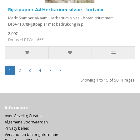
Rijstpapier A4 Herbarium silvae - botanic
Merk: StamperiaNaam: Herbarium silvae - botanicNummer:
DFSA41078Rijstpapier met bedrukking in p..
2.00€
Exclusief BTW: 1.65€
1
2
3
4
>
>|
Showing 1 to 15 of 50 (4 Pages)
Informatie
over Gezellig Creatief
Algemene Voorwaarden
Privacy beleid
Verzend- en bezorginformatie