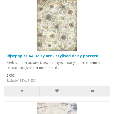
Rijstpapier A4 Daisy art - stylised daisy pattern
Merk: StamperiaNaam: Daisy art - stylised daisy patternNummer:
DFSA41096Rijstpapier met bedrukk..
2.00€
Exclusief BTW: 1.65€