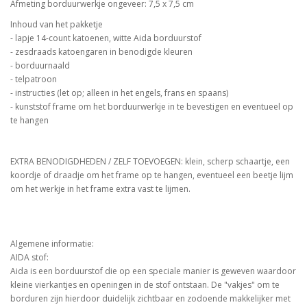
Afmeting borduurwerkje ongeveer: 7,5 x 7,5 cm
Inhoud van het pakketje
- lapje 14-count katoenen, witte Aida borduurstof
- zesdraads katoengaren in benodigde kleuren
- borduurnaald
- telpatroon
- instructies (let op; alleen in het engels, frans en spaans)
- kunststof frame om het borduurwerkje in te bevestigen en eventueel op
te hangen
EXTRA BENODIGDHEDEN / ZELF TOEVOEGEN: klein, scherp schaartje, een
koordje of draadje om het frame op te hangen, eventueel een beetje lijm
om het werkje in het frame extra vast te lijmen.
Algemene informatie:
AIDA stof:
Aida is een borduurstof die op een speciale manier is geweven waardoor
kleine vierkantjes en openingen in de stof ontstaan. De "vakjes" om te
borduren zijn hierdoor duidelijk zichtbaar en zodoende makkelijker met