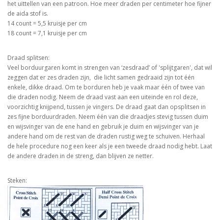
het uittellen van een patroon. Hoe meer draden per centimeter hoe fijner
de aida stof is.
14 count = 5,5 kruisje per cm
18 count = 7,1 kruisje per cm
Draad splitsen:
Veel borduurgaren komt in strengen van ‘zesdraad’ of 'splijtgaren', dat wil
zeggen dat er zes draden zijn, die licht samen gedraaid zijn tot één
enkele, dikke draad. Om te borduren heb je vaak maar één of twee van
die draden nodig. Neem de draad vast aan een uiteinde en rol deze,
voorzichtig knijpend, tussen je vingers. De draad gaat dan opsplitsen in
zes fijne borduurdraden. Neem één van die draadjes stevig tussen duim
en wijsvinger van de ene hand en gebruik je duim en wijsvinger van je
andere hand om de rest van de draden rustig weg te schuiven. Herhaal
de hele procedure nog een keer als je een tweede draad nodig hebt. Laat
de andere draden in de streng, dan blijven ze netter.
Steken: