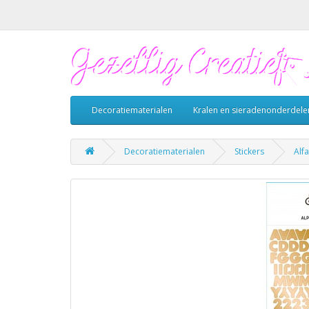
Decoratiematerialen
Kralen en sieradenonderdele
Decoratiematerialen
Stickers
Alf