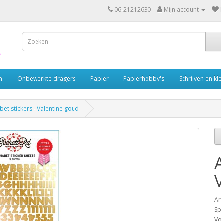
06-21212630
Mijn account
n
Onbewerkte dragers
Papier
Papierhobby's
Schrijven en kl
abet stickers - Valentine goud
Ar
Sp
Vo