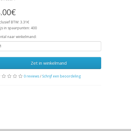
.00€
clusief BTW: 3.31€
ijs in spaarpunten: 400
ntal naar winkelmand:
Zet in winkelmand
0 reviews
/
Schrijf een beoordeling