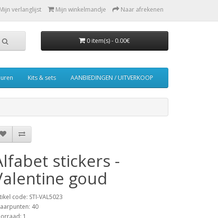
Mijn verlanglijst
Mijn winkelmandje
Naar afrekenen
0 item(s) - 0.00€
euren
Kits & sets
AANBIEDINGEN / UITVERKOOP
Alfabet stickers -
Valentine goud
tikel code: STI-VAL5023
aarpunten: 40
orraad: 1