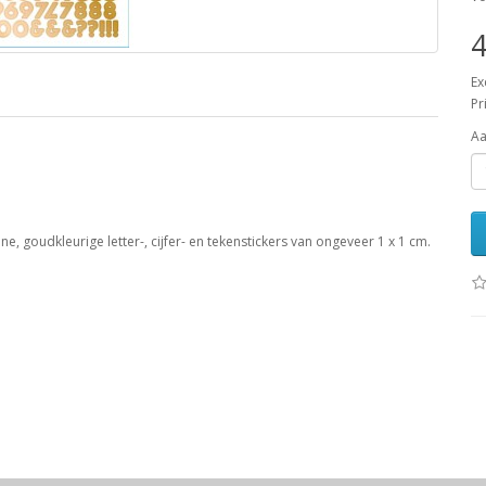
4
Ex
Pr
Aa
ne, goudkleurige letter-, cijfer- en tekenstickers van ongeveer 1 x 1 cm.