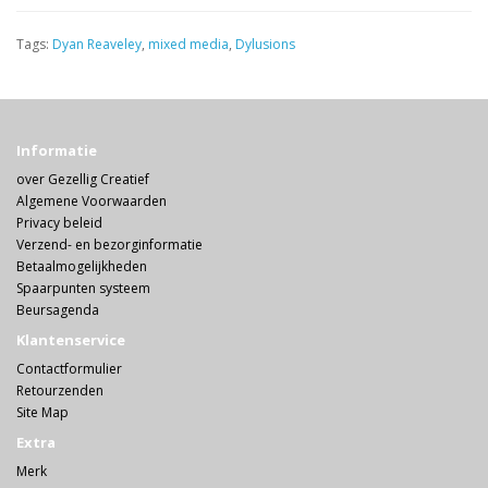
Tags:
Dyan Reaveley
,
mixed media
,
Dylusions
Informatie
over Gezellig Creatief
Algemene Voorwaarden
Privacy beleid
Verzend- en bezorginformatie
Betaalmogelijkheden
Spaarpunten systeem
Beursagenda
Klantenservice
Contactformulier
Retourzenden
Site Map
Extra
Merk