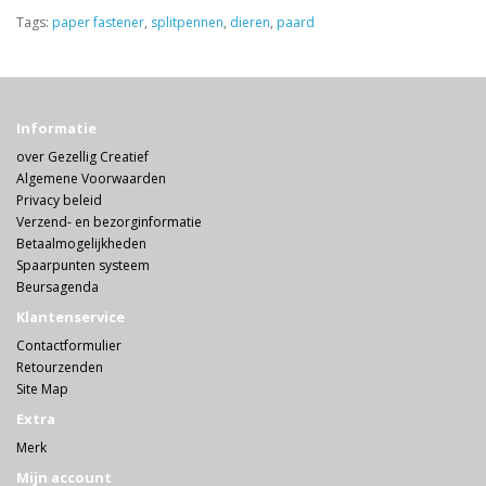
Tags:
paper fastener
,
splitpennen
,
dieren
,
paard
Informatie
over Gezellig Creatief
Algemene Voorwaarden
Privacy beleid
Verzend- en bezorginformatie
Betaalmogelijkheden
Spaarpunten systeem
Beursagenda
Klantenservice
Contactformulier
Retourzenden
Site Map
Extra
Merk
Mijn account