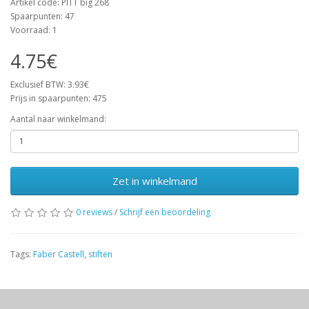
Artikel code: PITT big 268
Spaarpunten: 47
Voorraad: 1
4.75€
Exclusief BTW: 3.93€
Prijs in spaarpunten: 475
Aantal naar winkelmand:
Zet in winkelmand
0 reviews
/
Schrijf een beoordeling
Tags:
Faber Castell
,
stiften