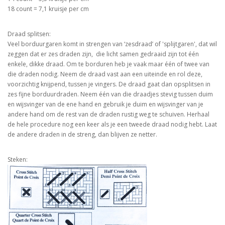
18 count = 7,1 kruisje per cm
Draad splitsen:
Veel borduurgaren komt in strengen van ‘zesdraad’ of 'splijtgaren', dat wil
zeggen dat er zes draden zijn, die licht samen gedraaid zijn tot één
enkele, dikke draad. Om te borduren heb je vaak maar één of twee van
die draden nodig. Neem de draad vast aan een uiteinde en rol deze,
voorzichtig knijpend, tussen je vingers. De draad gaat dan opsplitsen in
zes fijne borduurdraden. Neem één van die draadjes stevig tussen duim
en wijsvinger van de ene hand en gebruik je duim en wijsvinger van je
andere hand om de rest van de draden rustig weg te schuiven. Herhaal
de hele procedure nog een keer als je een tweede draad nodig hebt. Laat
de andere draden in de streng, dan blijven ze netter.
Steken: