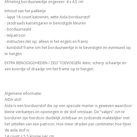
Afmeting borduurwerkje ongeveer: 4 x 4,5 cm
Inhoud van het pakketje
- lapje 18-count katoenen, witte Aida borduurstof
- zesdraads katoengaren in benodigde kleuren
- borduurnaald
- telpatroon
- instructies (let op; alleen in het engels en frans)
- kunststof frame om het borduurwerkje in te bevestigen en eventueel op
te hangen
EXTRA BENODIGDHEDEN / ZELF TOEVOEGEN: klein, scherp schaartje en
een koordje of draadje om het frame op te hangen.
Algemene informatie:
AIDA stof:
Aida is een borduurstof die op een speciale manier is geweven waardoor
kleine vierkantjes en openingen in de stof ontstaan. De "vakjes" om te
borduren zijn hierdoor duidelijk zichtbaar en zodoende makkelijker met
het uittellen van een patroon. Hoe meer draden per centimeter hoe fijner
de aida stof is.
14 count = 5,5 kruisje per cm