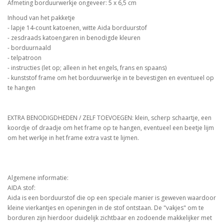
Afmeting borduurwerkje ongeveer: 5 x 6,5 cm
Inhoud van het pakketje
- lapje 14-count katoenen, witte Aida borduurstof
- zesdraads katoengaren in benodigde kleuren
- borduurnaald
- telpatroon
- instructies (let op; alleen in het engels, frans en spaans)
- kunststof frame om het borduurwerkje in te bevestigen en eventueel op
te hangen
EXTRA BENODIGDHEDEN / ZELF TOEVOEGEN: klein, scherp schaartje, een
koordje of draadje om het frame op te hangen, eventueel een beetje lijm
om het werkje in het frame extra vast te lijmen.
Algemene informatie:
AIDA stof:
Aida is een borduurstof die op een speciale manier is geweven waardoor
kleine vierkantjes en openingen in de stof ontstaan. De "vakjes" om te
borduren zijn hierdoor duidelijk zichtbaar en zodoende makkelijker met