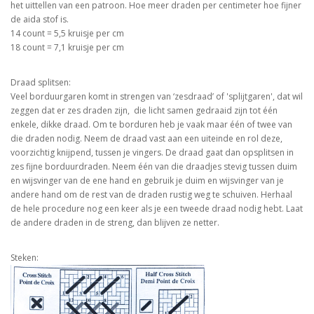
het uittellen van een patroon. Hoe meer draden per centimeter hoe fijner
de aida stof is.
14 count = 5,5 kruisje per cm
18 count = 7,1 kruisje per cm
Draad splitsen:
Veel borduurgaren komt in strengen van ‘zesdraad’ of 'splijtgaren', dat wil
zeggen dat er zes draden zijn, die licht samen gedraaid zijn tot één
enkele, dikke draad. Om te borduren heb je vaak maar één of twee van
die draden nodig. Neem de draad vast aan een uiteinde en rol deze,
voorzichtig knijpend, tussen je vingers. De draad gaat dan opsplitsen in
zes fijne borduurdraden. Neem één van die draadjes stevig tussen duim
en wijsvinger van de ene hand en gebruik je duim en wijsvinger van je
andere hand om de rest van de draden rustig weg te schuiven. Herhaal
de hele procedure nog een keer als je een tweede draad nodig hebt. Laat
de andere draden in de streng, dan blijven ze netter.
Steken: