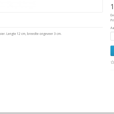
1
Ex
Pr
Aa
pier. Lengte 12 cm, breedte ongeveer 3 cm.