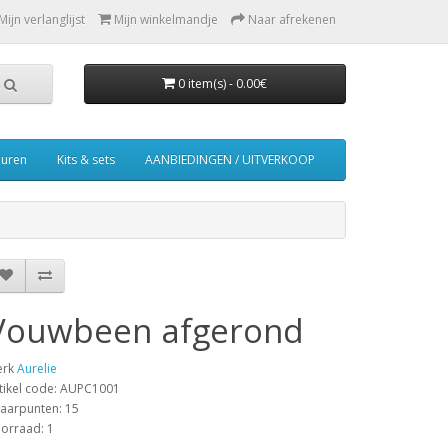
Mijn verlanglijst
Mijn winkelmandje
Naar afrekenen
0 item(s) - 0.00€
euren
Kits & sets
AANBIEDINGEN / UITVERKOOP
Vouwbeen afgerond
erk
Aurelie
tikel code: AUPC1001
aarpunten: 15
orraad: 1