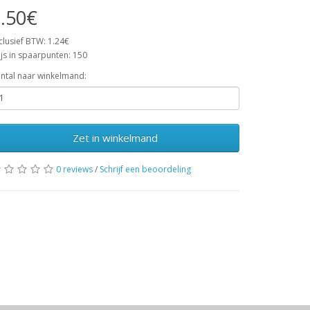
.50€
clusief BTW: 1.24€
ijs in spaarpunten: 150
ntal naar winkelmand:
Zet in winkelmand
0 reviews
/
Schrijf een beoordeling