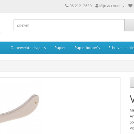
06-21212630
Mijn account
n
Onbewerkte dragers
Papier
Papierhobby's
Schrijven en kl
M
Ar
Sp
Vo