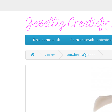
Decoratiematerialen
Kralen en sieradenonderdele
Zoeken
Vouwbeen afgerond