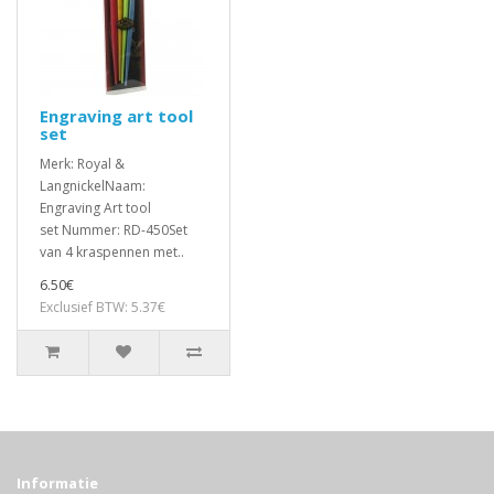
Engraving art tool
set
Merk: Royal &
LangnickelNaam:
Engraving Art tool
set Nummer: RD-450Set
van 4 kraspennen met..
6.50€
Exclusief BTW: 5.37€
Informatie