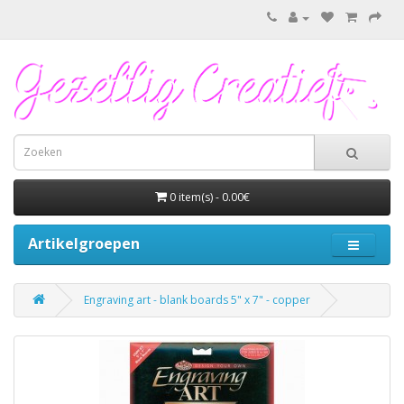
0 item(s) - 0.00€
Artikelgroepen
Engraving art - blank boards 5" x 7" - copper