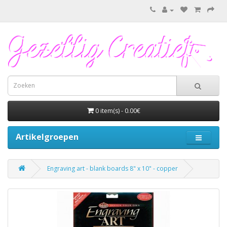
0 item(s) - 0.00€
Artikelgroepen
Engraving art - blank boards 8" x 10" - copper