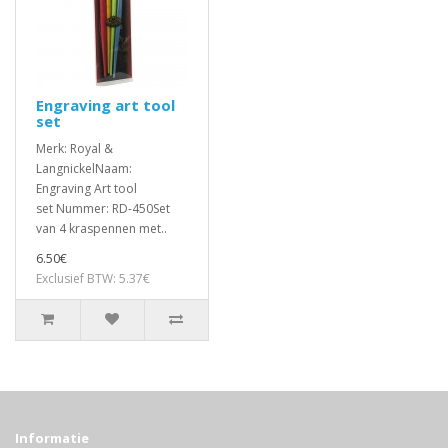
Engraving art tool
set
Merk: Royal &
LangnickelNaam:
Engraving Art tool
set Nummer: RD-450Set
van 4 kraspennen met..
6.50€
Exclusief BTW: 5.37€
Informatie