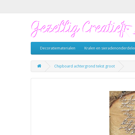
Decoratiematerialen
Kralen en sieradenonderdele
Chipboard achtergrond tekst groot