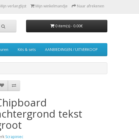
Mijn verlanglijst
Mijn winkelmandje
Naar afrekenen
0 item(s) - 0.00€
euren
Kits & sets
AANBIEDINGEN / UITVERKOOP
Chipboard
achtergrond tekst
groot
erk
Scrapiniec