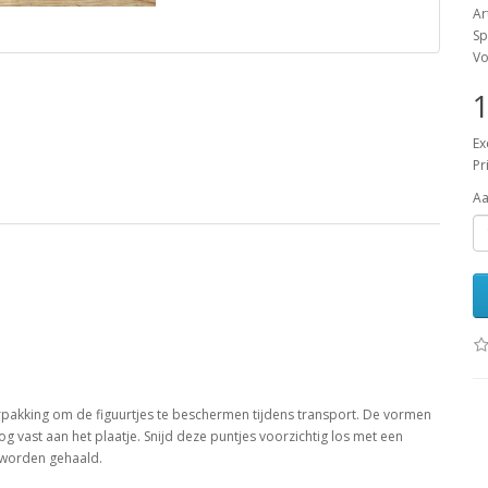
Ar
Sp
Vo
1
Ex
Pr
Aa
erpakking om de figuurtjes te beschermen tijdens transport. De vormen
nog vast aan het plaatje. Snijd deze puntjes voorzichtig los met een
e worden gehaald.