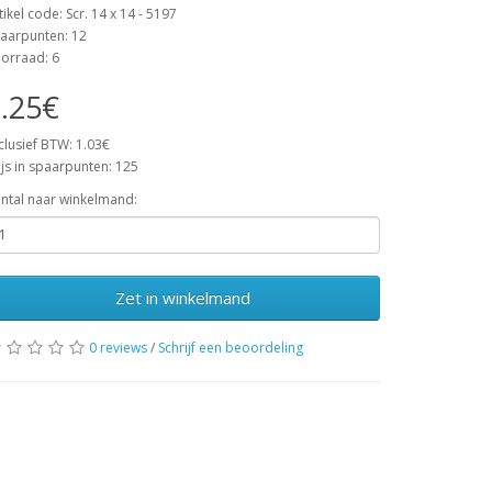
tikel code: Scr. 14 x 14 - 5197
aarpunten: 12
orraad: 6
.25€
clusief BTW: 1.03€
ijs in spaarpunten: 125
ntal naar winkelmand:
Zet in winkelmand
0 reviews
/
Schrijf een beoordeling