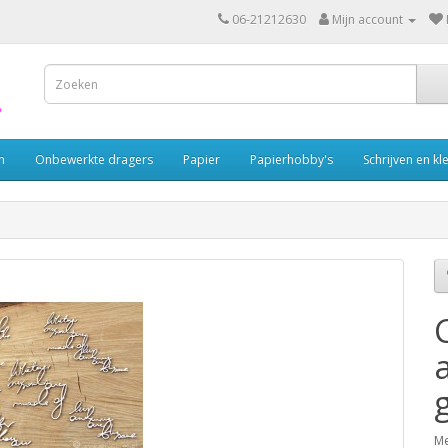
06-21212630
Mijn account
n
Onbewerkte dragers
Papier
Papierhobby's
Schrijven en kl
M