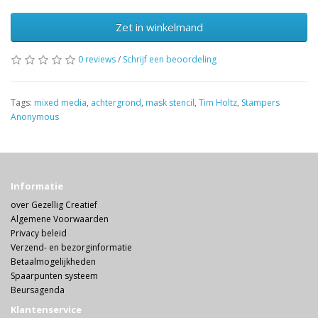
Zet in winkelmand
0 reviews
/
Schrijf een beoordeling
Tags:
mixed media
,
achtergrond
,
mask stencil
,
Tim Holtz
,
Stampers
Anonymous
Informatie
over Gezellig Creatief
Algemene Voorwaarden
Privacy beleid
Verzend- en bezorginformatie
Betaalmogelijkheden
Spaarpunten systeem
Beursagenda
Klantenservice