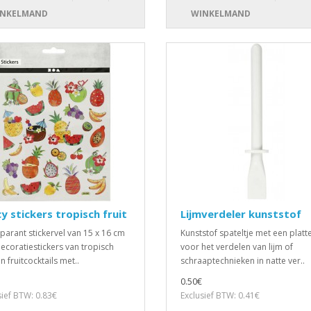
NKELMAND
WINKELMAND
y stickers tropisch fruit
Lijmverdeler kunststof
parant stickervel van 15 x 16 cm
Kunststof spateltje met een platt
ecoratiestickers van tropisch
voor het verdelen van lijm of
en fruitcocktails met..
schraaptechnieken in natte ver..
0.50€
sief BTW: 0.83€
Exclusief BTW: 0.41€