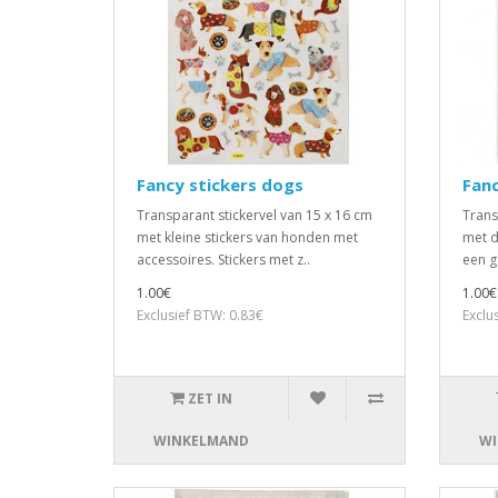
Fancy stickers dogs
Fanc
Transparant stickervel van 15 x 16 cm
Trans
met kleine stickers van honden met
met d
accessoires. Stickers met z..
een g
1.00€
1.00€
Exclusief BTW: 0.83€
Exclu
ZET IN
WINKELMAND
WI