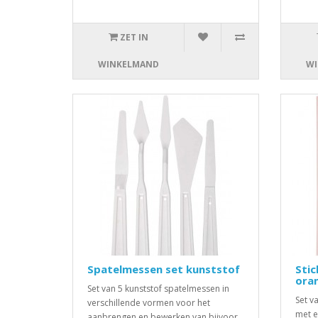
ZET IN
WINKELMAND
WI
Spatelmessen set kunststof
Stic
oran
Set van 5 kunststof spatelmessen in
Set v
verschillende vormen voor het
met e
aanbrengen en bewerken van bijvoor..