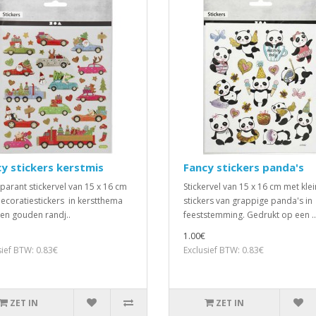
y stickers kerstmis
Fancy stickers panda's
parant stickervel van 15 x 16 cm
Stickervel van 15 x 16 cm met kle
ecoratiestickers in kerstthema
stickers van grappige panda's in
en gouden randj..
feeststemming. Gedrukt op een ..
1.00€
sief BTW: 0.83€
Exclusief BTW: 0.83€
ZET IN
ZET IN