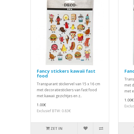
Fancy stickers kawaii fast
Fanc
food
Trans
Transparant stickervel van 15 x 16 cm
met d
met decoratiestickers van fast food
met e
met kawaii gezichtjes en z..
1.00€
1.00€
Exclu
Exclusief BTW: 0.83€
ZET IN