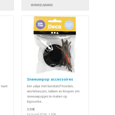
WINKELMAND
Sneeuwpop accessoires
e kant
Een zakje met kunststof hoeden,
wortelneuzen, takken en knopen om
sneeuwpopjes te maken op
bijvoorbe..
3.50€
Exclusief BTW: 2.89€