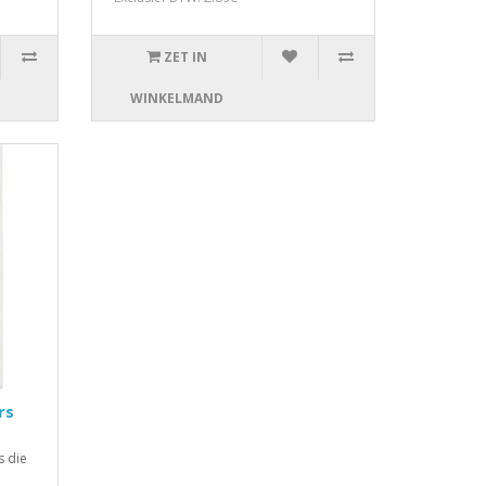
ZET IN
WINKELMAND
rs
s die