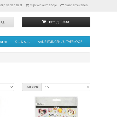
Mijn verlanglijst
Mijn winkelmandje
Naar afrekenen
0 item(s) - 0.00€
euren
Kits & sets
AANBIEDINGEN / UITVERKOOP
Laat zien: