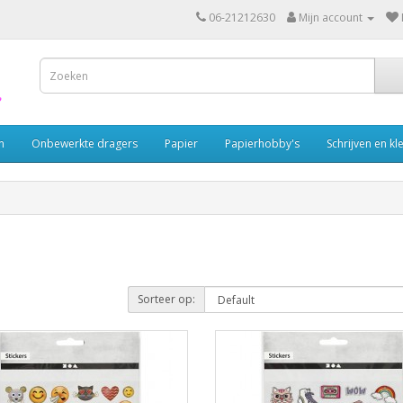
06-21212630
Mijn account
n
Onbewerkte dragers
Papier
Papierhobby's
Schrijven en kl
Sorteer op: