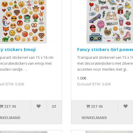
y stickers Emoji
Fancy stickers Girl powe
parant stickervel van 15 x 16 cm
Transparant stickervel van 15 x 
ecoratiestickers van emoji met
met decoratiestickers met zilver
ouden randje. ..
accenten voor meiden met gi..
1.00€
sief BTW: 0.83€
Exclusief BTW: 0.83€
ZET IN
ZET IN
NKELMAND
WINKELMAND