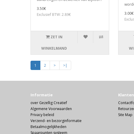
worde
3.50€
3.00€
Exclusief BTW: 2.89€
Exclu
ZET IN
WINKELMAND
WI
1
2
>
>|
Informatie
Klanten
over Gezellig Creatief
Contactf
Algemene Voorwaarden
Retourze
Privacy beleid
Site Map
Verzend- en bezorginformatie
Betaalmogelijkheden
Spaarpunten systeem