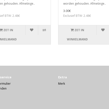
n gehouden. Afmetinge..
worden gehouden. Afmetinge..
3.00€
sief BTW: 2.48€
Exclusief BTW: 2.48€
ZET IN
ZET IN
NKELMAND
WINKELMAND
service
Extra
ormulier
Merk
nden