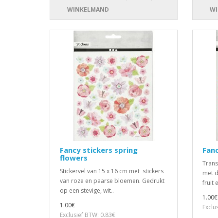
WINKELMAND
WI
Fancy stickers spring
Fanc
flowers
Trans
Stickervel van 15 x 16 cm met stickers
met d
van roze en paarse bloemen. Gedrukt
fruit 
op een stevige, wit..
1.00€
1.00€
Exclu
Exclusief BTW: 0.83€