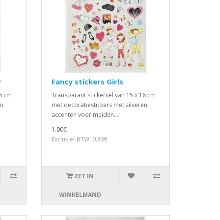
r
Fancy stickers Girls
16 cm
Transparant stickervel van 15 x 16 cm
en
met decoratiestickers met zilveren
accenten voor meiden. ..
1.00€
Exclusief BTW: 0.83€
ZET IN
WINKELMAND